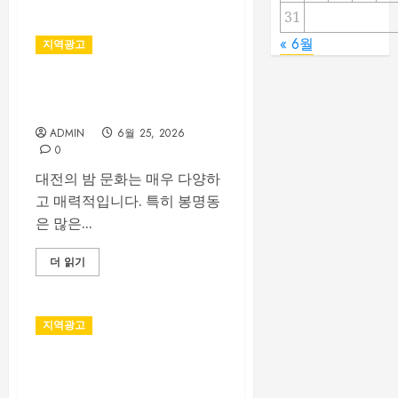
31
« 6월
지역광고
대전 봉명동 룸싸롱 시설과 분
위기 비교 가이드
ADMIN
6월 25, 2026
0
대전의 밤 문화는 매우 다양하
고 매력적입니다. 특히 봉명동
은 많은...
더 읽기
지역광고
부산법무사 상담 전 확인해야
할 업무 분야와 준비서류