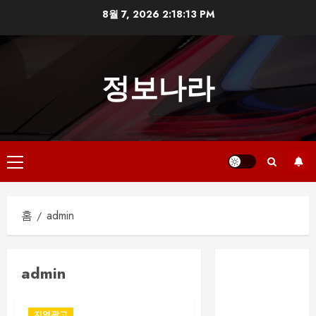
본
8월 7, 2026
2:18:13 PM
문
으
로
정보나라
건
너
뛰
기
기
본
메
홈
admin
뉴
부산 해운대룸
admin
싸롱 예약 전 확
인해야 할 사항
부산진구 서면
지역광고