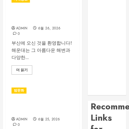
노래방 주차와
이동 동선 안내
부산 해운대룸싸롱 예약 전 확
제주룸싸롱 위
인해야 할 사항
치와 교통편 확
ADMIN
6월 26, 2026
인 방법
0
대전 봉명동 룸
부산에 오신 것을 환영합니다!
싸롱 시설과 분
해운대는 그 아름다운 해변과
위기 비교 가이
다양한...
드
부산법무사 상
더 읽기
담 전 확인해야
할 업무 분야와
밤문화
준비서류
Recomme
부산진구 서면노래방 주차와
이동 동선 안내
Links
ADMIN
6월 25, 2026
0
for