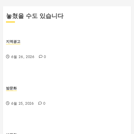
페
이
놓쳤을 수도 있습니다
지
매
지역광고
김
부산 해운대룸싸롱 예약 전 확인해야 할 사항
6월 26, 2026
0
밤문화
부산진구 서면노래방 주차와 이동 동선 안내
6월 25, 2026
0