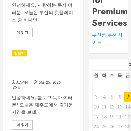
안녕하세요, 사랑하는 독자 여
Premium
러분! 오늘은 부산의 핫플레이
스 중 하나인...
Services
더 읽기
부산룸 추천 사
이트
밤문화
제주룸싸롱 위치와 교통편 확
인 방법
월
화
수
목
금
ADMIN
6월 25, 2026
0
3
4
5
6
7
안녕하세요, 블로그 독자 여러
분! 오늘은 제주도에서 즐거운
10
11
12
13
14
시간을 보낼...
17
18
19
20
21
더 읽기
24
25
26
27
28