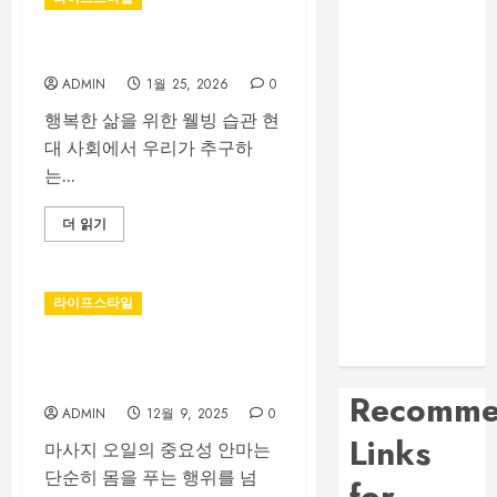
노래방 주차와
이동 동선 안내
행복한 삶을 위한 웰빙 습관
제주룸싸롱 위
ADMIN
1월 25, 2026
0
치와 교통편 확
행복한 삶을 위한 웰빙 습관 현
인 방법
대 사회에서 우리가 추구하
대전 봉명동 룸
는...
싸롱 시설과 분
위기 비교 가이
더 읽기
드
부산법무사 상
담 전 확인해야
라이프스타일
할 업무 분야와
준비서류
마사지 오일 선택 시 꼭 알아
야 할 점
Recomme
ADMIN
12월 9, 2025
0
Links
마사지 오일의 중요성 안마는
단순히 몸을 푸는 행위를 넘
for