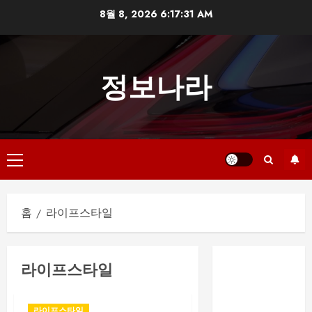
본
8월 8, 2026
6:17:31 AM
문
으
로
정보나라
건
너
뛰
기
기
본
메
홈
라이프스타일
뉴
부산 해운대룸
라이프스타일
싸롱 예약 전 확
인해야 할 사항
부산진구 서면
라이프스타일