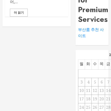
어,...
Premium
더 읽기
Services
부산룸 추천 사
이트
월
화
수
목
금
3
4
5
6
7
10
11
12
13
14
17
18
19
20
21
24
25
26
27
28