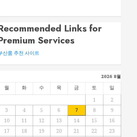
대전 봉명동 룸싸롱 시설과 분위기 비교 가이드
부산법무사 상담 전 확인해야 할 업무 분야와 준비서류
Recommended Links for
Premium Services
부산룸 추천 사이트
2026 8월
월
화
수
목
금
토
일
1
2
3
4
5
6
7
8
9
10
11
12
13
14
15
16
17
18
19
20
21
22
23