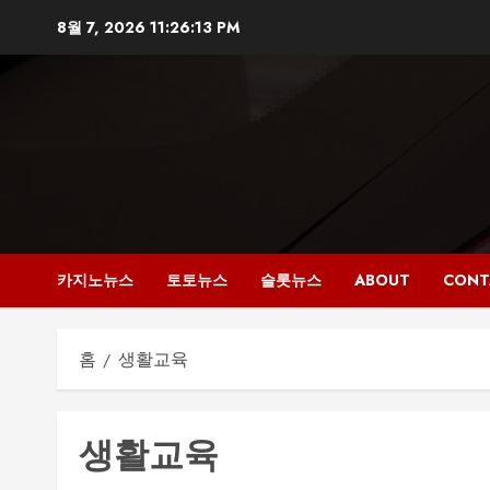
본
8월 7, 2026
11:26:14 PM
문
으
로
건
너
뛰
기
카지노뉴스
토토뉴스
슬롯뉴스
ABOUT
CONT
홈
생활교육
생활교육