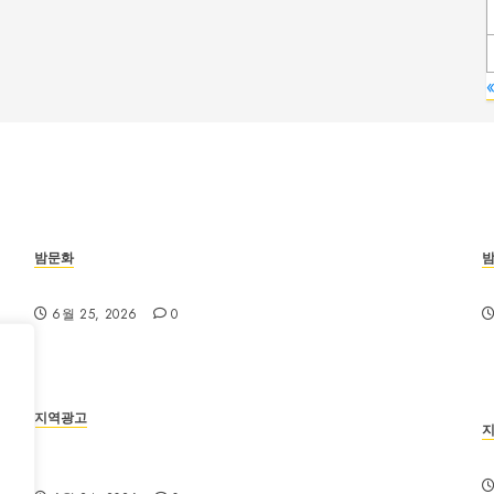
밤문화
부산진구 서면노래방 주차와 이동 동선 안내
6월 25, 2026
0
지역광고
부산법무사 상담 전 확인해야 할 업무 분야와 준비서
류