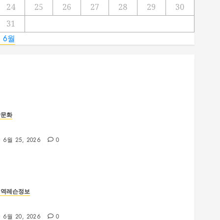
24
25
26
27
28
29
30
31
« 6월
밤문화
제주룸싸롱 위치와 교통편 확인 방법
6월 25, 2026
0
지역레슨정보
부산야구레슨 선택 전 꼭 확인해야 할 사항
6월 20, 2026
0