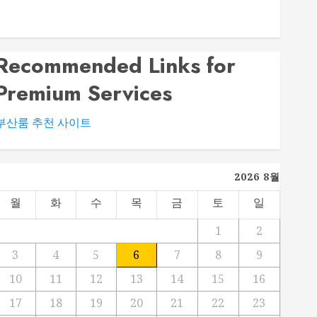
대전 봉명동 룸싸롱 시설과 분위기 비교 가이드
부산법무사 상담 전 확인해야 할 업무 분야와 준비서류
Recommended Links for
Premium Services
부산룸 추천 사이트
2026 8월
월
화
수
목
금
토
일
1
2
3
4
5
6
7
8
9
10
11
12
13
14
15
16
17
18
19
20
21
22
23