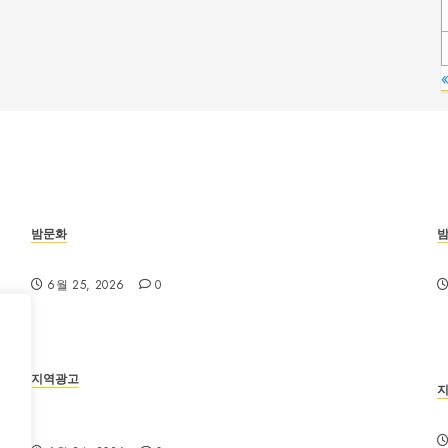
밤문화
부산진구 서면노래방 주차와 이동 동선 안내
6월 25, 2026
0
지역광고
부산법무사 상담 전 확인해야 할 업무 분야와 준비서
류