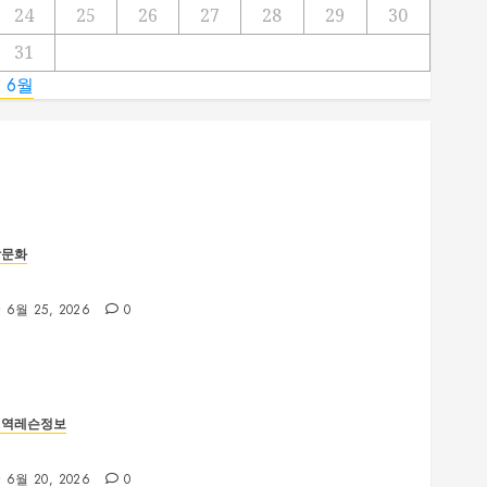
24
25
26
27
28
29
30
31
« 6월
밤문화
제주룸싸롱 위치와 교통편 확인 방법
6월 25, 2026
0
지역레슨정보
부산야구레슨 선택 전 꼭 확인해야 할 사항
6월 20, 2026
0