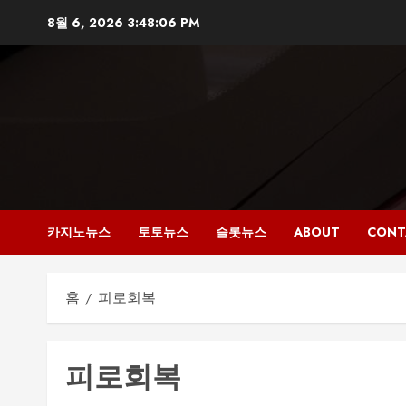
본
8월 6, 2026
3:48:06 PM
문
으
로
건
너
뛰
기
카지노뉴스
토토뉴스
슬롯뉴스
ABOUT
CONT
홈
피로회복
피로회복