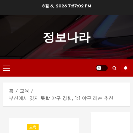
본
8월 6, 2026
7:57:02 PM
문
으
로
정보나라
건
너
뛰
기
기
본
메
홈
교육
뉴
부산에서 잊지 못할 야구 경험, 1:1 야구 레슨 추천
부산 해운대룸
싸롱 예약 전 확
교육
인해야 할 사항