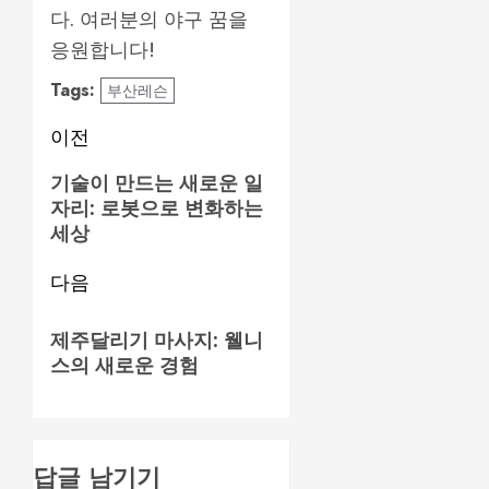
다. 여러분의 야구 꿈을
응원합니다!
Tags:
부산레슨
게
이전
시
이
기술이 만드는 새로운 일
자리: 로봇으로 변화하는
전
물
세상
글:
탐
다음
색
다
제주달리기 마사지: 웰니
음
스의 새로운 경험
글:
답글 남기기