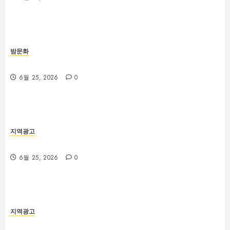
밤문화
제주룸싸롱 위치와 교통편 확인 방법
6월 25, 2026
0
지역광고
대전 봉명동 룸싸롱 시설과 분위기 비교 가이드
6월 25, 2026
0
지역광고
부산법무사 상담 전 확인해야 할 업무 분야와 준비서류