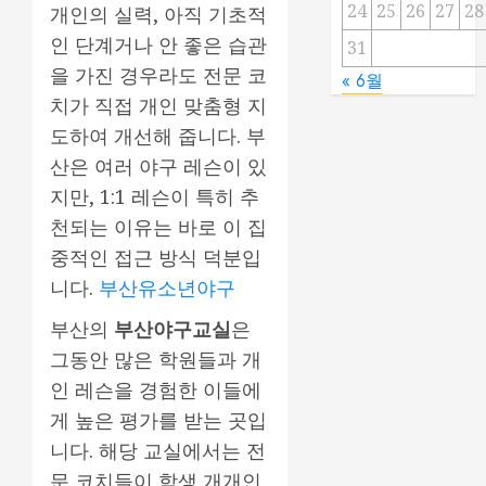
24
25
26
27
28
개인의 실력, 아직 기초적
인 단계거나 안 좋은 습관
31
을 가진 경우라도 전문 코
« 6월
치가 직접 개인 맞춤형 지
도하여 개선해 줍니다. 부
산은 여러 야구 레슨이 있
지만, 1:1 레슨이 특히 추
천되는 이유는 바로 이 집
중적인 접근 방식 덕분입
니다.
부산유소년야구
부산의
부산야구교실
은
그동안 많은 학원들과 개
인 레슨을 경험한 이들에
게 높은 평가를 받는 곳입
니다. 해당 교실에서는 전
문 코치들이 학생 개개인