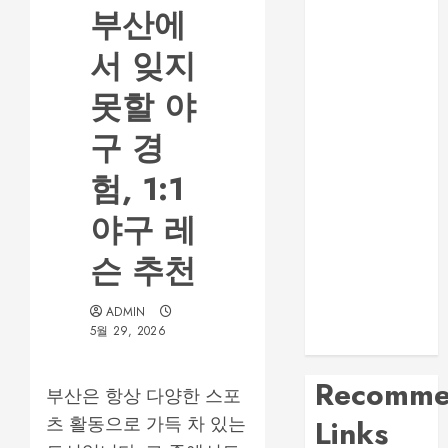
부산에
부산진구 서면
노래방 주차와
서 잊지
이동 동선 안내
제주룸싸롱 위
못할 야
치와 교통편 확
구 경
인 방법
대전 봉명동 룸
험, 1:1
싸롱 시설과 분
위기 비교 가이
야구 레
드
슨 추천
부산법무사 상
담 전 확인해야
ADMIN
할 업무 분야와
5월 29, 2026
준비서류
Recomme
부산은 항상 다양한 스포
츠 활동으로 가득 차 있는
Links