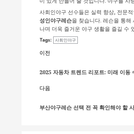
미 있게 만들어 줄 것입니다. 야구를 사
사회인야구 선수들은 실력 향상, 전문적인
성인야구레슨
을 찾습니다. 레슨을 통해
나며 더욱 즐거운 야구 생활을 즐길 수 
Tags:
사회인야구
게
이전
시
이
2025 자동차 트렌드 리포트: 미래 이동
전
물
글:
탐
다음
색
다
부산야구레슨 선택 전 꼭 확인해야 할 
음
글: