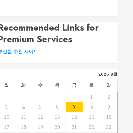
대전 봉명동 룸싸롱 시설과 분위기 비교 가이드
부산법무사 상담 전 확인해야 할 업무 분야와 준비서류
Recommended Links for
Premium Services
부산룸 추천 사이트
2026 8월
월
화
수
목
금
토
일
1
2
3
4
5
6
7
8
9
10
11
12
13
14
15
16
17
18
19
20
21
22
23