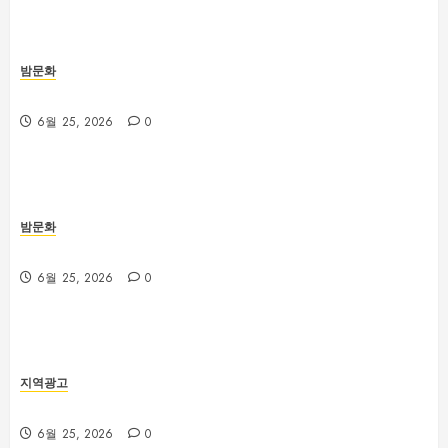
밤문화
부산진구 서면노래방 주차와 이동 동선 안내
6월 25, 2026
0
밤문화
제주룸싸롱 위치와 교통편 확인 방법
6월 25, 2026
0
지역광고
대전 봉명동 룸싸롱 시설과 분위기 비교 가이드
6월 25, 2026
0