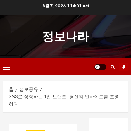
본
8월 7, 2026
1:14:02 AM
문
으
로
정보나라
건
너
뛰
기
기
본
메
홈
정보공유
뉴
SNS로 성장하는 1인 브랜드: 당신의 인사이트를 조명
하다
부산 해운대룸
싸롱 예약 전 확