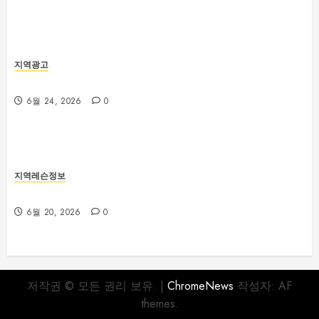
지역광고
부산법무사 상담 전 확인해야 할 업무 분야와 준비서류
6월 24, 2026
0
지역레슨정보
부산야구레슨 선택 전 꼭 확인해야 할 사항
6월 20, 2026
0
저작권 © 모든 권리 보유.
|
ChromeNews
작성자: AF
themes.