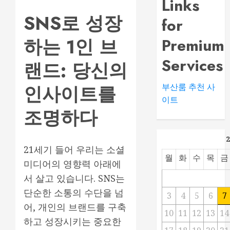
Links
SNS로 성장
for
하는 1인 브
Premium
Services
랜드: 당신의
인사이트를
부산룸 추천 사
이트
조명하다
21세기 들어 우리는 소셜
월
화
수
목
금
미디어의 영향력 아래에
서 살고 있습니다. SNS는
단순한 소통의 수단을 넘
3
4
5
6
7
어, 개인의 브랜드를 구축
10
11
12
13
14
하고 성장시키는 중요한