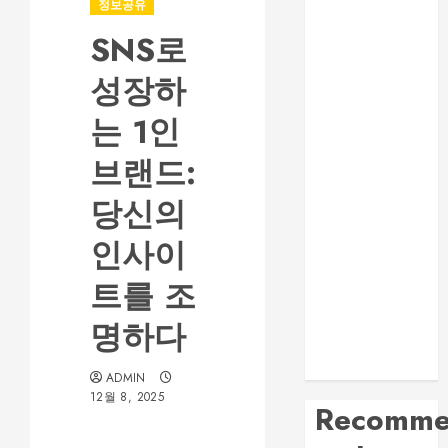
정보공유
인해야 할 사항
SNS로
부산진구 서면
노래방 주차와
성장하
이동 동선 안내
제주룸싸롱 위
는 1인
치와 교통편 확
브랜드:
인 방법
대전 봉명동 룸
당신의
싸롱 시설과 분
위기 비교 가이
인사이
드
트를 조
부산법무사 상
담 전 확인해야
명하다
할 업무 분야와
준비서류
ADMIN
12월 8, 2025
Recomme