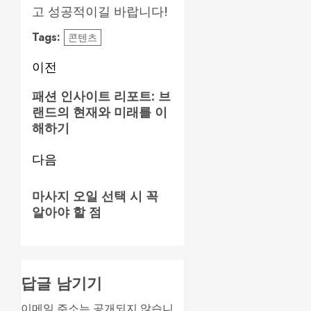
고 성공적이길 바랍니다!
Tags:
콘텐츠
게
이전
시
이
패션 인사이트 리포트: 브
랜드의 현재와 미래를 이
전
물
해하기
글:
탐
다음
색
다
마사지 오일 선택 시 꼭
음
알아야 할 점
글:
답글 남기기
이메일 주소는 공개되지 않습니